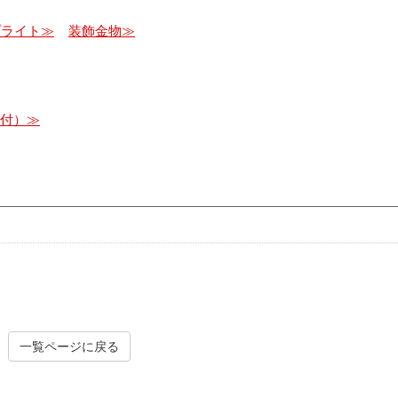
プライト≫
装飾金物≫
受付）≫
一覧ページに戻る